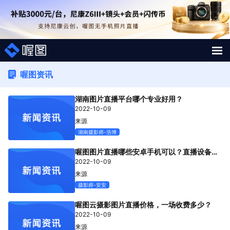
解决方案
喔图资讯
湖南图片直播平台哪个专业好用？
照片案例
2022-10-09
来源
短视频直播案例
湖南摄影师-浩博
图片直播系统
喔图图片直播哪些安卓手机可以？直播设备介
绍
2022-10-09
来源
AI行业大模型
摄影师-安安
喔图Skill
喔图云摄影图片直播价格，一场收费多少？
2022-10-09
来源
影像人才