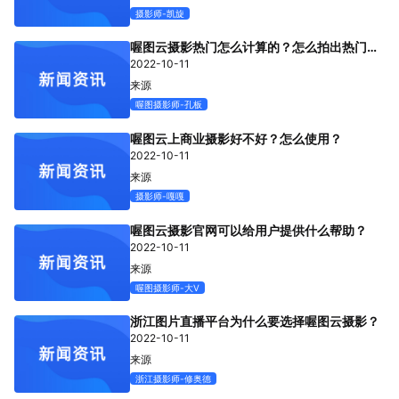
摄影师-凯旋
专题微站
喔图云摄影热门怎么计算的？怎么拍出热门照
片？
2022-10-11
来源
关于我们
喔图摄影师-孔板
立即预约
HOT
喔图云上商业摄影好不好？怎么使用？
2022-10-11
来源
摄影师-嘎嘎
喔图云摄影官网可以给用户提供什么帮助？
2022-10-11
来源
喔图摄影师-大V
浙江图片直播平台为什么要选择喔图云摄影？
2022-10-11
来源
浙江摄影师-修奥德