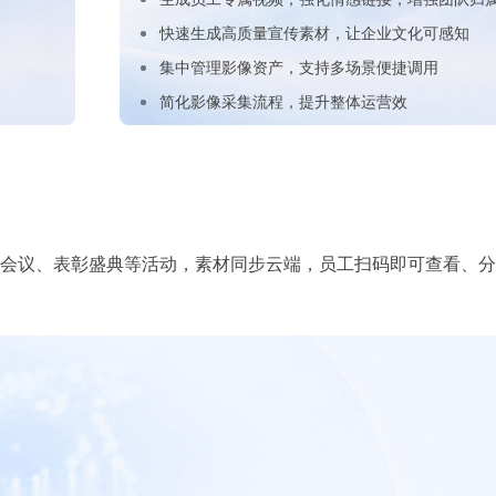
，提升品牌声量
完成影像创作。
取专属旅拍影像
定位目标人物精彩片段。
录生
快速生成高质量宣传素材，让企业文化可感知
集中管理影像资产，支持多场景便捷调用
简化影像采集流程，提升整体运营效
嵌入微信生态
 Skill
企业级影像资产管理
图片管理 Skill
全球
公众号与小程序，让活动影像沉淀
配置协作权限，高效协作完成照片
统一管理企业影像资产，提升调用与运
AI快速查找与管理照片，让海量影像管
兼顾
与交付。
营效率
理更高效。
务安
会议、表彰盛典等活动，素材同步云端，员工扫码即可查看、分