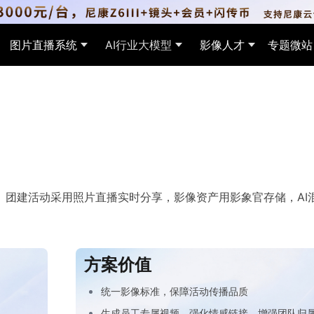
图片直播系统
AI行业大模型
影像人才
专题微站
赛事
图
教育培训
AI创意表达
研学
AI找
步赛事影像，支持AI找图、付费
能精选优片，自动完成活动照片筛
AI自动归类成长影像，定制千人千面专
支持创意特效、多重曝光、AI换天等能
远程实
AI识
，打造赛事传播与商业变现闭环
属视频，打造校园数字纪念资产
力，提升活动图片创意表达。
子影
片。
。团建活动采用照片直播实时分享，影像资产用影象官存储，AI
方案价值
宣传
剪大片
景区旅拍
AI找视频
生活
统一影像标准，保障活动传播品质
相册营销推广，支持投票、互动等
键生成视频大片，AI智能剪辑，
定点拍摄，一人一码，游客扫码即可获
在海量活动视频中，通过人脸识别快速
多人
生成员工专属视频，强化情感链接，增强团队归