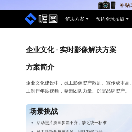
解决方案
预约全球拍摄
行业解决方案
AI影像能力
企业文化 · 实时影像解决方案
方案简介
活动会议
AI修图
体育
AI挑
照片直播、短视频直播，AI生成嘉宾专
一键智能优化照片效果，快速完成专
实时同
AI智
属回顾视频，提升品牌曝光与活动影响
业、商业级影像处理。
下载
选。
企业文化建设中，员工影像资产散乱、宣传成本高
力
工制作年度视频，凝聚团队力量、沉淀品牌资产。
场景挑战
婚礼写真
AI单剪
营销
三步
活动照片质量参差不齐，缺乏统一标准
喔图快印，现场照片实时修图+打印，
自动添加片头片尾、背景音乐、调色预
直播
照片一
员工活动参与感不足，团队凝聚力弱