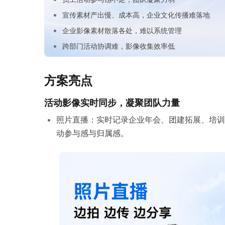
定格美好瞬间，留存情绪价值
设，全流程智能完成视频处理。
玩法
快速
通用解决方案
喔图 Skill
宣传素材产出慢、成本高，企业文化传播难落地
企业影像素材散落各处，难以系统管理
跨部门活动协调难，影像收集效率低
API集成开放平台
相册设置 Skill
相册
人员协作
开放API能力，快速打通业务系统与影
一句话完成相册配置，自动执行多步骤
打通
灵活
方案亮点
像服务
交付任务。
私域
处理
活动影像实时同步，凝聚团队力量
照片直播：实时记录企业年会、团建拓展、培训
动参与感与归属感。