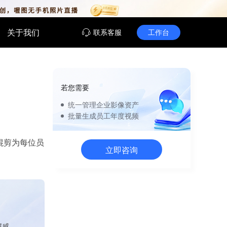
关于我们
联系客服
工作台
在线客服
实时沟通，快速解决您的问题
若您需要
喔图闪传公众号
统一管理企业影像资产
获取最新资讯、解锁AI修图惊喜
实践
照片
批量生成员工年度视频
企业文化
AI剪同款
时查看活动动态，AI快速查找孩
别照片特征，快速定位想找的照
AI生成员工年度视频，统一沉淀企业影
一键复刻热门视频风格，快速生成同款
像，提升家校互动体验
像资产，强化文化建设与团队凝聚力
创意内容。
混剪为每位员
立即咨询
记录
创意影像定制
实时共享相册，随拍随传，轻松记
跳出传统框架，为品牌活动、文旅项
属感