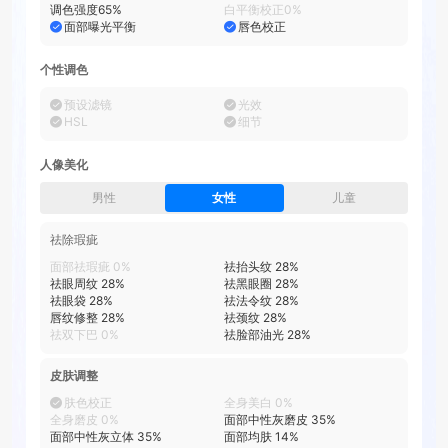
调色强度
65
%
白平衡校正
0
%
面部曝光平衡
唇色校正
个性调色
预设滤镜
光效
HSL
细节
人像美化
男性
女性
儿童
祛除瑕疵
面部祛瑕疵
0
%
祛抬头纹
28
%
祛眼周纹
28
%
祛黑眼圈
28
%
祛眼袋
28
%
祛法令纹
28
%
唇纹修整
28
%
祛颈纹
28
%
祛双下巴
0
%
祛脸部油光
28
%
皮肤调整
肤色校正
全身美白
0
%
全身磨皮
0
%
面部中性灰磨皮
35
%
面部中性灰立体
35
%
面部均肤
14
%