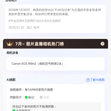
活动简介
2026年1月30日，构美科技举办以“FUN马过来”为主题的丰富多彩多样
美的年度市集活动，给伙伴们带来更好的体验。
#
年会庆典
#
互联网行业
#
企业
#
企业园区
2026.01.30
浙江 杭州
相机设备
Canon EOS R6m2
（相机型号榜第
2
名）
AI挑图
了解AI挑图
挑图频率：
每
1分钟
对新照片挑图
闭眼照片
：
标记
隐藏
符合以下条件的照片不检测闭眼：
大笑的照片