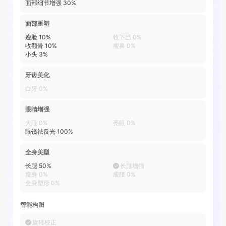
面部细节增强
30
%
面部重塑
瘦脸
10
%
收下巴
0
%
收颧骨
10
%
瘦鼻
0
%
小头
3
%
牙齿美化
白牙
0
%
眼睛增强
大眼
0
%
亮眼
0
%
眼镜祛反光
100
%
全身美型
长腿
50
%
长腿增强
瘦身
0
%
瘦腰
0
%
全身塑形
0
%
智能构图
旋转校正