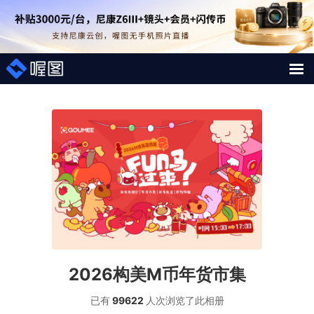
解决方案
照片案例
短视频直播案例
图片直播系统
AI行业大模型
2026构美M币年货市集
喔图Skill
已有
99622
人次浏览了此
相册
影像人才