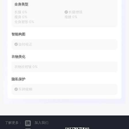
全身美型
长腿
0
%
长腿增强
瘦身
0
%
瘦腰
0
%
全身塑形
0
%
智能构图
旋转校正
衣物美化
衣物祛褶皱
0
%
隐私保护
车牌模糊
了解更多：
加入我们