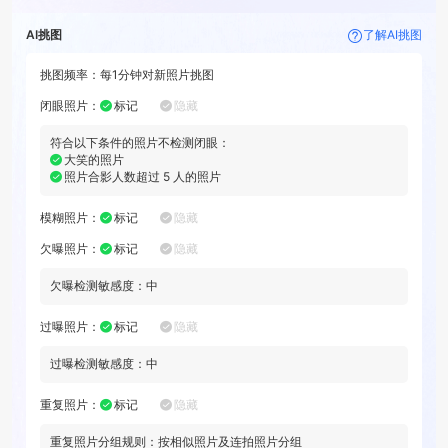
AI挑图
了解AI挑图
挑图频率：
每
1分钟
对新照片挑图
闭眼照片
：
标记
隐藏
符合以下条件的照片不检测闭眼：
大笑的照片
照片合影人数超过
5
人的照片
模糊照片
：
标记
隐藏
欠曝照片
：
标记
隐藏
欠曝检测敏感度：
中
过曝照片
：
标记
隐藏
过曝检测敏感度：
中
重复照片
：
标记
隐藏
重复照片分组规则：
按相似照片及连拍照片分组