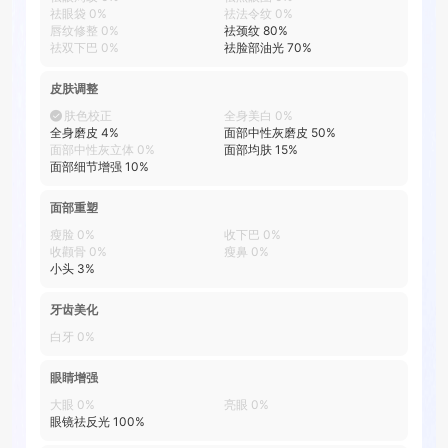
祛眼袋
0
%
祛法令纹
0
%
唇纹修整
0
%
祛颈纹
80
%
祛双下巴
0
%
祛脸部油光
70
%
皮肤调整
肤色校正
全身美白
0
%
全身磨皮
4
%
面部中性灰磨皮
50
%
面部中性灰立体
0
%
面部均肤
15
%
面部细节增强
10
%
面部重塑
瘦脸
0
%
收下巴
0
%
收颧骨
0
%
瘦鼻
0
%
小头
3
%
牙齿美化
白牙
0
%
眼睛增强
大眼
0
%
亮眼
0
%
眼镜祛反光
100
%