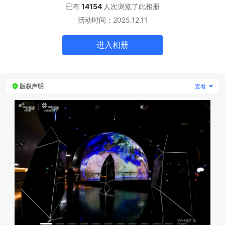
已有
14154
人次浏览了此
相册
活动时间：
2025.12.11
专题微站
进入
相册
关于我们
立即预约
HOT
版权声明
查看