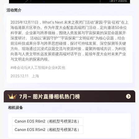
活动简介
2025年12月11日，What's Next 未来之夜闭门活动“家园·宇宙·征程”在上
海临港新片区举办。作为年度大会配套高端闭门活动，定向邀请50余位
科学家、企业家与跨界领袖，围绕人类发展与宇宙探索的深层命题展开
深度研讨。 活动以“家园守护”“宇宙探索”“文明征程”为核心议题，结合
前沿科技成果分享与跨界思想碰撞，探讨可持续发展、深空探测等关键
方向。现场通过沉浸式议题交流与资源对接，凝聚跨领域共识，为科技
向善与人类文明长远发展搭建高端对话平台，延续年度大会对未来产业
与文明走向的探索内核。
#
峰会论坛
#
人工智能
#
企业
#
其他
2025.12.11
上海
相机设备
Canon EOS R6m2
（相机型号榜第
2
名）
Canon EOS R5m2
（相机型号榜第
7
名）