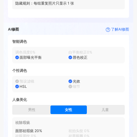
隐藏规则：每组重复照片只显示
1
张
AI修图
了解AI修图
智能调色
调色强度
0
%
白平衡校正
0
%
面部曝光平衡
唇色校正
个性调色
预设滤镜
光效
HSL
细节
人像美化
男性
女性
儿童
祛除瑕疵
面部祛瑕疵
20
%
祛抬头纹
0
%
祛眼周纹
0
%
祛黑眼圈
0
%