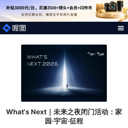
解决方案
照片案例
短视频直播案例
图片直播系统
AI行业大模型
What‘s Next｜未来之夜闭门活动：家
喔图Skill
园·宇宙·征程
影像人才