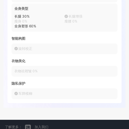
全身美型
长腿
30
%
长腿增强
瘦身
0
%
瘦腰
0
%
全身塑形
60
%
智能构图
旋转校正
衣物美化
衣物祛褶皱
0
%
隐私保护
车牌模糊
了解更多：
加入我们