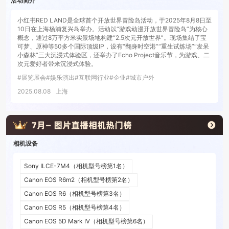
活动简介
小红书RED LAND是全球首个开放世界冒险岛活动，于2025年8月8日至
10日在上海杨浦复兴岛举办。活动以“游戏动漫开放世界冒险岛”为核心
概念，通过8万平方米实景场地构建“2.5次元开放世界”。现场集结了宝
可梦、原神等50多个国际顶级IP，设有“翻身时空港”“重生试炼场”“发呆
小森林”三大沉浸式体验区，还举办了Echo Project音乐节，为游戏、二
次元爱好者带来沉浸式体验。
#
展览展会
#
娱乐演出
#
互联网行业
#
企业
#
城市户外
2025.08.08
上海
相机设备
Sony ILCE-7M4
（相机型号榜第
1
名）
Canon EOS R6m2
（相机型号榜第
2
名）
Canon EOS R6
（相机型号榜第
3
名）
Canon EOS R5
（相机型号榜第
4
名）
Canon EOS 5D Mark IV
（相机型号榜第
6
名）