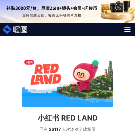
解决方案
照片案例
短视频直播案例
图片直播系统
AI行业大模型
小红书 RED LAND
喔图Skill
已有
26117
人次浏览了此
相册
影像人才