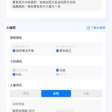
重复照片分组规则：
按相似照片及连拍照片分组
隐藏规则：每组重复照片只显示
1
张
AI修图
了解AI修图
智能调色
调色强度
0
%
白平衡校正
0
%
面部曝光平衡
唇色校正
个性调色
预设滤镜
光效
HSL
细节
人像美化
男性
女性
儿童
祛除瑕疵
面部祛瑕疵
20
%
祛抬头纹
0
%