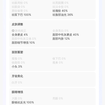
祛眼周纹
0
%
祛黑眼圈
0
%
祛眼袋
0
%
祛法令纹
0
%
唇纹修整
0
%
祛颈纹
40
%
祛双下巴
100
%
祛脸部油光
36
%
皮肤调整
肤色校正
全身美白
0
%
全身磨皮
4
%
面部中性灰磨皮
40
%
面部中性灰立体
0
%
面部均肤
12
%
面部细节增强
10
%
面部重塑
瘦脸
0
%
收下巴
0
%
收颧骨
0
%
瘦鼻
0
%
小头
3
%
牙齿美化
白牙
0
%
眼睛增强
大眼
0
%
亮眼
0
%
眼镜祛反光
100
%