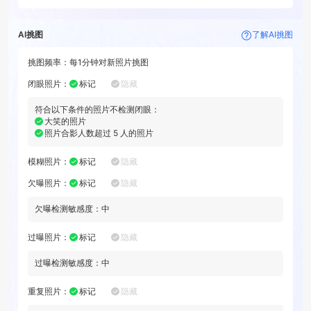
AI挑图
了解AI挑图
挑图频率：
每
1分钟
对新照片挑图
闭眼照片
：
标记
隐藏
符合以下条件的照片不检测闭眼：
大笑的照片
照片合影人数超过
5
人的照片
模糊照片
：
标记
隐藏
欠曝照片
：
标记
隐藏
欠曝检测敏感度：
中
过曝照片
：
标记
隐藏
过曝检测敏感度：
中
重复照片
：
标记
隐藏