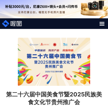
解决方案
照片案例
短视频直播案例
图片直播系统
AI行业大模型
第二十六届中国美食节暨2025民族美
喔图Skill
食文化节贵州推广会
影像人才