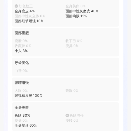
肤色校正
全身美白
0
%
全身磨皮
4
%
面部中性灰磨皮
40
%
面部中性灰立体
0
%
面部均肤
12
%
面部细节增强
10
%
面部重塑
瘦脸
0
%
收下巴
0
%
收颧骨
0
%
瘦鼻
0
%
小头
3
%
牙齿美化
白牙
0
%
眼睛增强
大眼
0
%
亮眼
0
%
眼镜祛反光
100
%
全身美型
长腿
30
%
长腿增强
瘦身
0
%
瘦腰
0
%
全身塑形
60
%