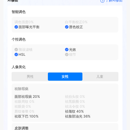
AI修图
了解AI修图
智能调色
调色强度
0
%
白平衡校正
0
%
面部曝光平衡
唇色校正
个性调色
预设滤镜
光效
HSL
细节
人像美化
男性
女性
儿童
祛除瑕疵
面部祛瑕疵
20
%
祛抬头纹
0
%
祛眼周纹
0
%
祛黑眼圈
0
%
祛眼袋
0
%
祛法令纹
0
%
唇纹修整
0
%
祛颈纹
40
%
祛双下巴
100
%
祛脸部油光
36
%
皮肤调整