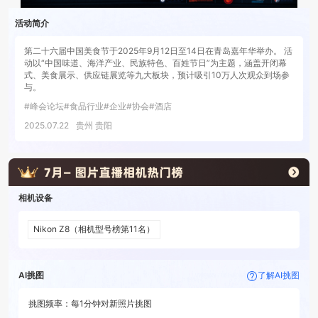
活动简介
第二十六届中国美食节于2025年9月12日至14日在青岛嘉年华举办。 活
动以“中国味道、海洋产业、民族特色、百姓节日”为主题，涵盖开闭幕
式、美食展示、供应链展览等九大板块，预计吸引10万人次观众到场参
与。
#
峰会论坛
#
食品行业
#
企业
#
协会
#
酒店
2025.07.22
贵州 贵阳
相机设备
Nikon Z8
（相机型号榜第
11
名）
AI挑图
了解AI挑图
挑图频率：
每
1分钟
对新照片挑图