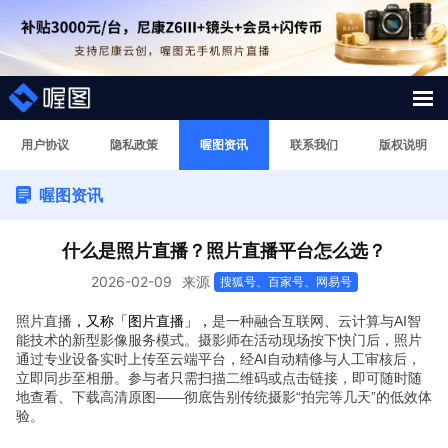
解决方案
用户协议
隐私政策
喔图资讯
联系我们
版权说明
喔图资讯
照片案例
短视频直播案例
什么是照片直播？照片直播平台怎么选？
2026-02-09
来源
搜狐号、百家号、网易号
图片直播系统
照片直播
，又称「图片直播」，
是一种融合互联网、云计算与AI智
能技术的新型影像服务模式。摄影师在活动现场按下快门后，照片
AI行业大模型
通过专业设备实时上传至云端平台，经AI自动精修与人工审核后，
立即同步至相册。参与者只需扫描二维码或点击链接，即可随时随
喔图Skill
地查看、下载高清原图——彻底告别传统摄影“拍完等几天”的低效体
验。
影像人才