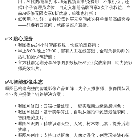
用，AI挑图/批量打水印/短视频直播/免费用，不限机位，还
赠1个子管理员席位；自定义相册品牌可享3次半价权益。当
前AI畅修无限次享8折优惠，单张也打折！
低频用户友好：支持按需购买云空间或选择单相册高级套餐
——只要有云空间，就能做照片直播。
✅3.贴心服务
喔图提供24小时智能客服，快速响应咨询；
早上8:00-晚上23:00，都有人工在线答疑，全程为摄影师的
活动拍摄保驾护航；
官方社群定期分享AI修图参数模板&行业实战案例，助力摄影
师高效出片。
✅4.智能影像生态
喔图已构建完整的智能影像产品矩阵，为个人摄影师、影像团队及
企业客户提供全链路解决方案：
喔图AI修图：云端批量处理，一键实现商业级质感调色；
喔图AI挑图：基于美学算法，自动从连拍中甄选最佳瞬间，
智能隐藏废片；
喔图AI识图：精准识别天空、人物、树木等元素，提升后期
效率；
喔图AI创作：支持自动抠像、人像动漫化，创意玩法随心拓