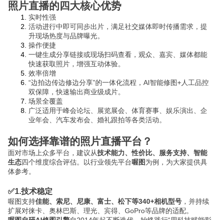
照片直播的四大核心优势
实时性强
专题微站
活动进行中即可同步出片，满足社交媒体即时传播需求，提
升现场热度与品牌曝光。
操作便捷
关于我们
一键生成分享链接或现场扫码查看，观众、嘉宾、媒体都能
快速获取照片，增强互动体验。
立即预约
HOT
效率倍增
“边拍边传边修边分享”的一体化流程，AI智能修图+人工品控
双保障，快速输出商业级成片。
场景全覆盖
广泛适用于峰会论坛、展览展会、体育赛事、娱乐演出、企
业年会、汽车发布会、婚礼跟拍等各类活动。
如何选择靠谱的照片直播平台？
面对市场上众多平台，建议从
技术能力、性价比、服务支持、智能
生态
四个维度综合评估。以行业领先平台
喔图
为例，为大家提供具
体参考。
✅1.技术稳定
喔图支持
佳能、索尼、尼康、富士、松下等340+相机型号
，并持续
扩展对徕卡、奥林巴斯、理光、宾得、GoPro等品牌的适配。