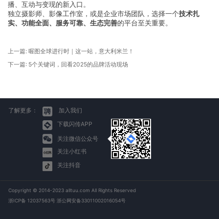
播、互动与变现的新入口。
独立摄影师、影像工作室，或是企业市场团队，选择一个
技术扎
实、功能全面、服务可靠、生态完善
的平台至关重要。
上一篇:
喔图全球进行时｜这一站，意大利米兰！
下一篇:
5个关键词，回看2025的品牌活动现场
了解更多：
加入我们
下载闪传APP
关注微信公众号
关注小红书
关注抖音
Copyright © 2014-2023 alltuu.com All Rights Reserved
浙ICP备 12037563号 浙公网安备33011002016054号