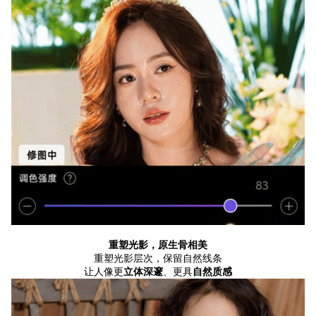
专题微站
关于我们
立即预约
HOT
重塑光影，原生骨相美
重塑光影层次，保留自然线条
让人像更
立体深邃
、更具
自然质感