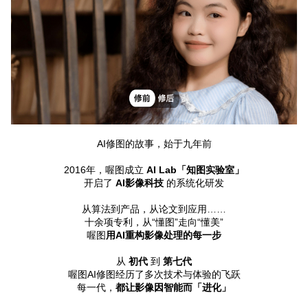
AI修图的故事，始于九年前
2016年，喔图成立
 AI Lab「知图实验室」
开启了 
AI影像科技
 的系统化研发
从算法到产品，从论文到应用……
十余项专利，从“懂图”走向“懂美”
喔图
用AI重构影像处理的每一步
从 
初代
 到 
第七代
喔图AI修图经历了多次技术与体验的飞跃
每一代，
都让影像因智能而「进化」