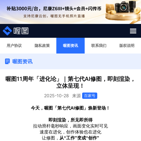
解决方案
用户协议
隐私政策
喔图资讯
联系我们
版权说明
喔图资讯
照片案例
短视频直播案例
喔图11周年「进化论」｜第七代AI修图，即刻渲染，
立体呈现！
图片直播系统
2025-10-28
来源
百家号
今天，喔图「第七代AI修图」焕新登场！
AI行业大模型
即刻渲染，所见即所得
喔图Skill
拉动滑杆毫秒响应，画面变化实时可见
速度在进化，创作体验也在进化
让修图，
从“工作”变成“创作”
影像人才