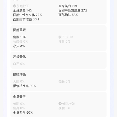
肤色校正
全身美白
11
%
全身磨皮
14
%
面部中性灰磨皮
27
%
面部中性灰立体
27
%
面部均肤
58
%
面部细节增强
33
%
面部重塑
瘦脸
19
%
收下巴
0
%
收颧骨
0
%
瘦鼻
0
%
小头
3
%
牙齿美化
白牙
0
%
眼睛增强
大眼
0
%
亮眼
0
%
眼镜祛反光
80
%
全身美型
长腿
0
%
长腿增强
瘦身
0
%
瘦腰
0
%
全身塑形
60
%