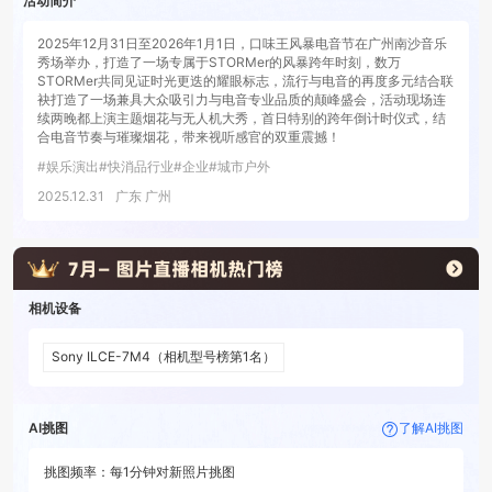
活动简介
2025年12月31日至2026年1月1日，口味王风暴电音节在广州南沙音乐
秀场举办，打造了一场专属于STORMer的风暴跨年时刻，数万
STORMer共同见证时光更迭的耀眼标志，流行与电音的再度多元结合联
袂打造了一场兼具大众吸引力与电音专业品质的颠峰盛会，活动现场连
续两晚都上演主题烟花与无人机大秀，首日特别的跨年倒计时仪式，结
合电音节奏与璀璨烟花，带来视听感官的双重震撼！
#
娱乐演出
#
快消品行业
#
企业
#
城市户外
2025.12.31
广东 广州
相机设备
Sony ILCE-7M4
（相机型号榜第
1
名）
AI挑图
了解AI挑图
挑图频率：
每
1分钟
对新照片挑图