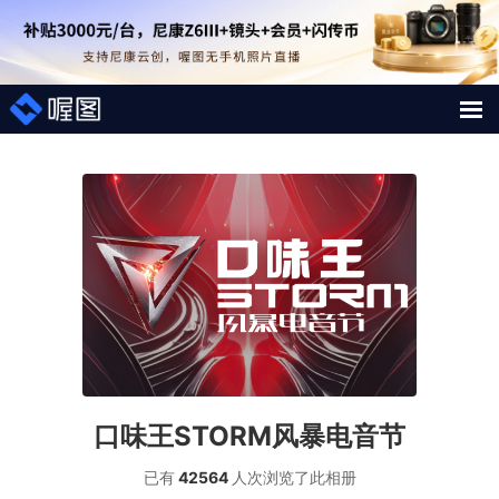
解决方案
照片案例
短视频直播案例
图片直播系统
AI行业大模型
口味王STORM风暴电音节
喔图Skill
已有
42564
人次浏览了此
相册
影像人才