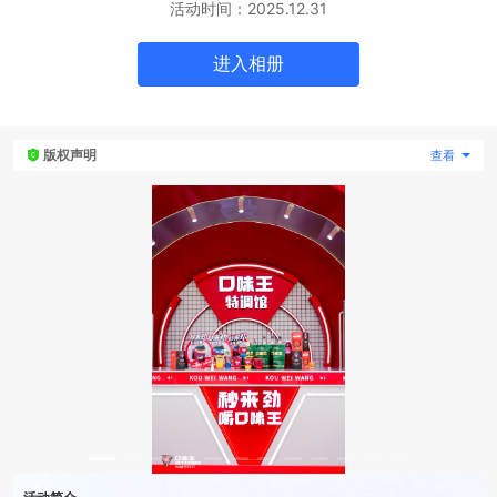
活动时间：
2025.12.31
专题微站
进入
相册
关于我们
版权声明
查看
立即预约
HOT