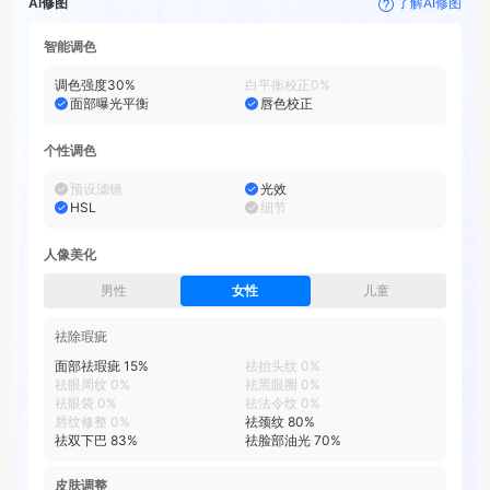
AI修图
了解AI修图
智能调色
调色强度
30
%
白平衡校正
0
%
面部曝光平衡
唇色校正
个性调色
预设滤镜
光效
HSL
细节
人像美化
男性
女性
儿童
祛除瑕疵
面部祛瑕疵
15
%
祛抬头纹
0
%
祛眼周纹
0
%
祛黑眼圈
0
%
祛眼袋
0
%
祛法令纹
0
%
唇纹修整
0
%
祛颈纹
80
%
祛双下巴
83
%
祛脸部油光
70
%
皮肤调整